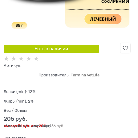
Есть в наличии
Артикул:
Производитель:
Farmina VetLife
Белки (min):
12%
Жиры (min):
2%
Вес / Объем
205
 руб.
выгода
51 руб.
или
20%
256
 руб.
+6 бонусов на бонусную карту