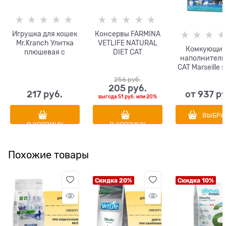
Игрушка для кошек
Консервы FARMINA
Mr.Kranch Улитка
VETLIFE NATURAL
Комкующий
плюшевая с
DIET CAT
наполнитель
кошачьей мятой и
CONVALESCENCE
CAT Marseille 
перышками 18 см
для взрослых кошек
аромато
с курицей и рыбой
256
 руб.
марсельского
205
 руб.
диета при
217
 руб.
от
937
 р
без пыли
выздоровлении и в
выгода
51 руб.
или
20%
послеоперационны
й период
ВЫБРА
В КОРЗИНУ
В КОРЗИНУ
Похожие товары
Скидка 20%
Скидка 10%