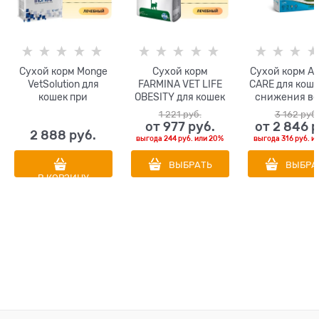
Сухой корм Monge
Сухой корм
Сухой корм A
VetSolution для
FARMINA VET LIFE
CARE для коше
кошек при
OBESITY для кошек
снижения ве
избыточном весе
диета при
контрол
1 221
 руб.
3 162
 руб.
Cat Obesity
ожирении
потреблен
от
977
 руб.
от
2 846
 
2 888
 руб.
глюкозы CAT 
выгода
244 руб.
или
20%
выгода
316 руб.
и
OBESITY GLY
CONTROL
ВЫБРАТЬ
ВЫБРА
В КОРЗИНУ