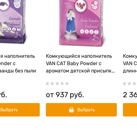
я наполнитель
Комкующийся наполнитель
Комк
nder с
VAN CAT Baby Powder с
VAN C
ванды без пыли
ароматом детской присыпки
длинн
без пыли
пыли 
уб.
от
937
 руб.
2 3
Выбрать
Выбрать