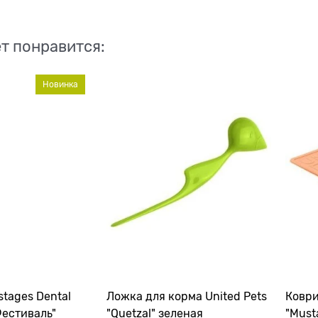
т понравится:
Новинка
tages Dental
Ложка для корма United Pets
Коври
Фестиваль"
"Quetzal" зеленая
"Musta