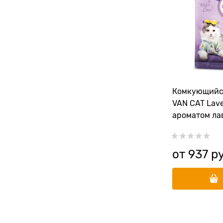
Комкующийс
VAN CAT Lave
ароматом ла
от
937
 р