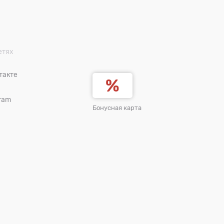
етях
такте
ram
Бонусная карта