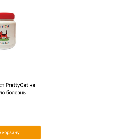
т PrettyCat на
ю болезнь
В корзину