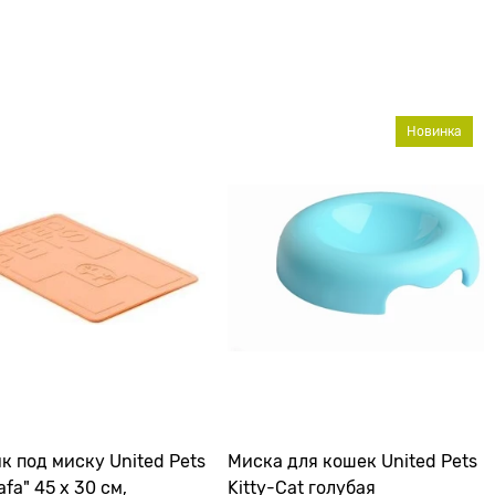
Новинка
к под миску United Pets
Миска для кошек United Pets
fa" 45 х 30 см,
Kitty-Cat голубая