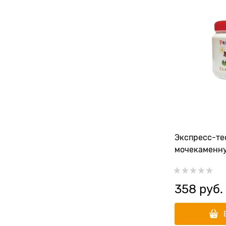
Экспресс-тес
мочекаменну
358
 руб.