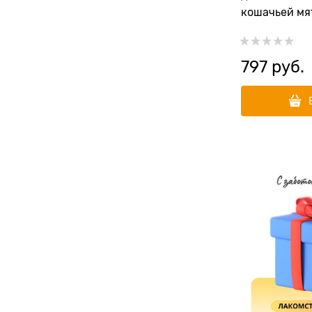
кошачьей мят
комплекте
797
 руб.