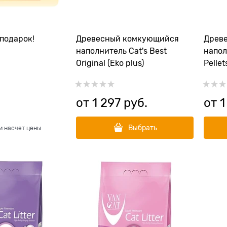
подарок!
Древесный комкующийся
Древ
наполнитель Cat's Best
напол
Original (Eko plus)
Pellet
от
1 297
 руб.
от
1
Выбрать
и насчет цены