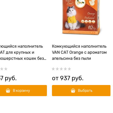
ующийся наполнитель
Комкующийся наполнитель
AT для крупных и
VAN CAT Orange с ароматом
ошерстных кошек без
апельсина без пыли
Natural Standart
67
 руб.
от
937
 руб.
В корзину
Выбрать