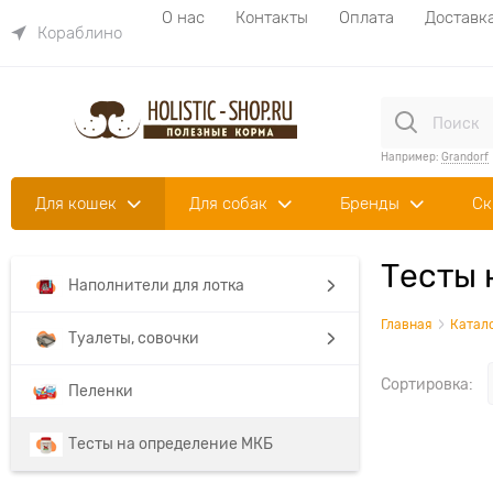
О нас
Контакты
Оплата
Доставк
Кораблино
Например:
Grandorf
Для кошек
Для собак
Бренды
Ск
Тесты 
Наполнители для лотка
Главная
Катал
Туалеты, совочки
Сортировка:
Пеленки
Тесты на определение МКБ