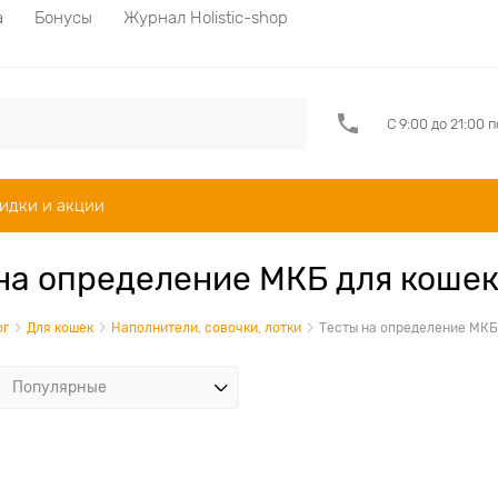
а
Бонусы
Журнал Holistic-shop
С 9:00 до 21:00 
идки и акции
на определение МКБ для коше
ог
Для кошек
Наполнители, совочки, лотки
Тесты на определение МКБ