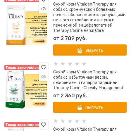
Сухой корм Vitalcan Therapy для
собак с хронической болезнью
почек, заболеваниями, требующими
низкого потребления натрия и
печеночной энцефалопатией
Therapy Canine Renal Care
от
2 789
 руб.
ВЫБРАТЬ
Товар закончился
Сухой корм Vitalcan Therapy для
собак с избыточным весом,
ожирением и гиперлипидемией
Therapy Canine Obesity Management
от
2 360
 руб.
ВЫБРАТЬ
Товар закончился
Сухой корм Vitalcan Therapy для